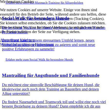
Wir benutzen Cookies
Erfahre mehr über das Mutmach-Training für Alltagshelden
Wir nutzen Cookies auf unserer Website. Einige von ihnen sind
essenziell für den Betrieb der Seite, während andere uns helfen, diese
Social Walk für besondere Hunde
Website und die Nutzererfahrung zu verbessern (Tracking Cookies).
Sie können selbst entscheiden, ob Sie die Cookies zulassen möchten.
Bitte beachten Sie, dass bei einer Ablehnung womöglich nicht mehr
Dieser Social Walk ist für Hunde geeignet, die mit anderen Hunden
alle Funktionalitäten der Seite zur Verfügung stehen.
Probleme haben.
Akzeptieren
Ablehnen
Dein Hund kann in einem stressarmen Umfeld lernen, neues
Weitere Informationen
|
Impressum
Verhalten zu üben, selbstbestimmt zu agieren und somit neue
positive Erfahrungen zu sammeln!
Erfahre mehr zum Social Walk für besondere Hunde
Mantrailing für Angsthunde und Familienhunde
Du möchtest eine sinnvolle Beschäftigung für deinen Hund, die
idealerweise auch noch dein Training an Baustellen und deinen
Alltag unterstützt?
Du findest Nasenarbeit und Teamwork toll und willst eine noch viel
bessere Beziehung zu deinem Hund? Dann empfehle ich dir aus