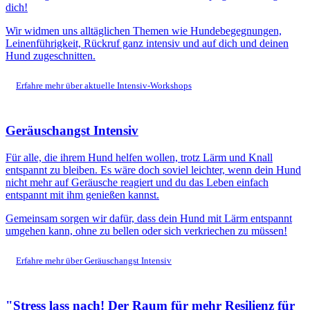
dich!
Wir widmen uns alltäglichen Themen wie Hundebegegnungen,
Leinenführigkeit, Rückruf ganz intensiv und auf dich und deinen
Hund zugeschnitten.
Erfahre mehr über aktuelle Intensiv-Workshops
Geräuschangst Intensiv
Für alle, die ihrem Hund helfen wollen, trotz Lärm und Knall
entspannt zu bleiben. Es wäre doch soviel leichter, wenn dein Hund
nicht mehr auf Geräusche reagiert und du das Leben einfach
entspannt mit ihm genießen kannst.
Gemeinsam sorgen wir dafür, dass dein Hund mit Lärm entspannt
umgehen kann, ohne zu bellen oder sich verkriechen zu müssen!
Erfahre mehr über Geräuschangst Intensiv
"Stress lass nach! Der Raum für mehr Resilienz für