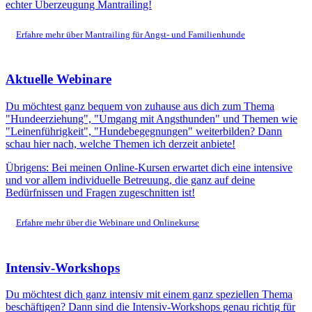
echter Überzeugung Mantrailing!
Erfahre mehr über Mantrailing für Angst- und Familienhunde
Aktuelle Webinare
Du möchtest ganz bequem von zuhause aus dich zum Thema
"Hundeerziehung", "Umgang mit Angsthunden" und Themen wie
"Leinenführigkeit", "Hundebegegnungen" weiterbilden? Dann
schau hier nach, welche Themen ich derzeit anbiete!
Übrigens: Bei meinen Online-Kursen erwartet dich eine intensive
und vor allem individuelle Betreuung, die ganz auf deine
Bedürfnissen und Fragen zugeschnitten ist!
Erfahre mehr über die Webinare und Onlinekurse
Intensiv-Workshops
Du möchtest dich ganz intensiv mit einem ganz speziellen Thema
beschäftigen? Dann sind die Intensiv-Workshops genau richtig für