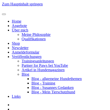
Zum Hauptinhalt springen
Home
Angebote
Über mich
Meine Philosophie
Qualifikationen
Shop
Newsletter
Anmeldeformular
Veröffentlichungen
Trainingsanleitungen
Partner for Paws bei YouTube
Artikel in Hundemagazinen
Blog
Blog - allgemeine Hundethemen
Blog - Training
Blog - Susannes Gedanken
Blog - Mein Tierschutzhund
Links