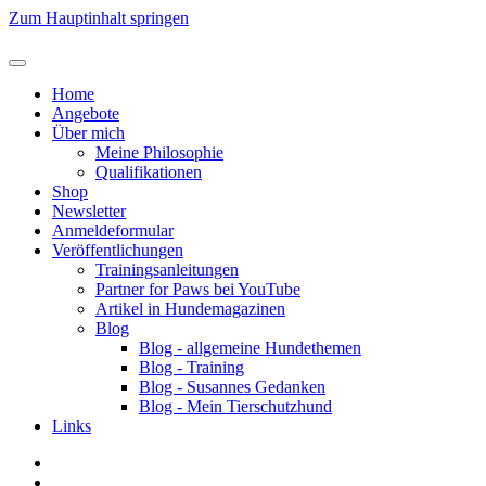
Zum Hauptinhalt springen
Home
Angebote
Über mich
Meine Philosophie
Qualifikationen
Shop
Newsletter
Anmeldeformular
Veröffentlichungen
Trainingsanleitungen
Partner for Paws bei YouTube
Artikel in Hundemagazinen
Blog
Blog - allgemeine Hundethemen
Blog - Training
Blog - Susannes Gedanken
Blog - Mein Tierschutzhund
Links