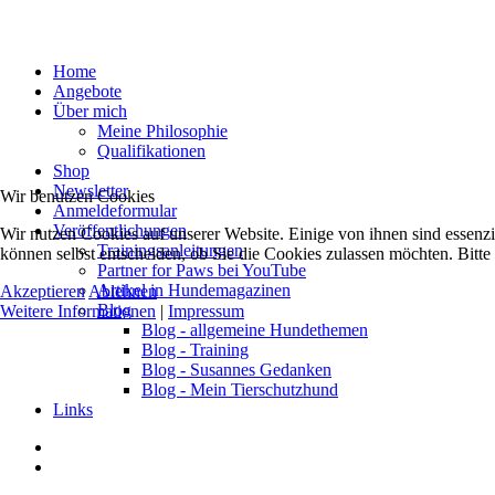
Home
Angebote
Über mich
Meine Philosophie
Qualifikationen
Shop
Newsletter
Wir benutzen Cookies
Anmeldeformular
Veröffentlichungen
Wir nutzen Cookies auf unserer Website. Einige von ihnen sind essenzi
Trainingsanleitungen
können selbst entscheiden, ob Sie die Cookies zulassen möchten. Bitte
Partner for Paws bei YouTube
Artikel in Hundemagazinen
Akzeptieren
Ablehnen
Blog
Weitere Informationen
|
Impressum
Blog - allgemeine Hundethemen
Blog - Training
Blog - Susannes Gedanken
Blog - Mein Tierschutzhund
Links