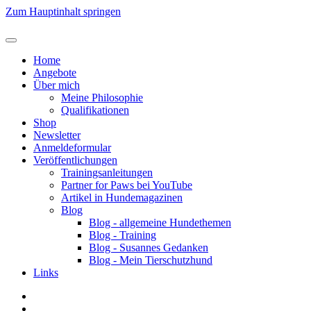
Zum Hauptinhalt springen
Home
Angebote
Über mich
Meine Philosophie
Qualifikationen
Shop
Newsletter
Anmeldeformular
Veröffentlichungen
Trainingsanleitungen
Partner for Paws bei YouTube
Artikel in Hundemagazinen
Blog
Blog - allgemeine Hundethemen
Blog - Training
Blog - Susannes Gedanken
Blog - Mein Tierschutzhund
Links