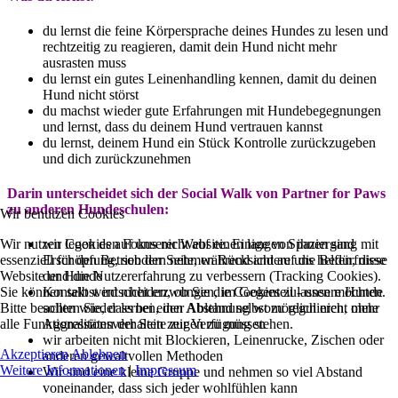
du lernst die feine Körpersprache deines Hundes zu lesen und
rechtzeitig zu reagieren, damit dein Hund nicht mehr
ausrasten muss
du lernst ein gutes Leinenhandling kennen, damit du deinen
Hund nicht störst
du machst wieder gute Erfahrungen mit Hundebegegnungen
und lernst, dass du deinem Hund vertrauen kannst
du lernst, deinem Hund ein Stück Kontrolle zurückzugeben
und dich zurückzunehmen
Darin unterscheidet sich der Social Walk von Partner for Paws
zu anderen Hundeschulen:
Wir benutzen Cookies
Wir nutzen Cookies auf unserer Website. Einige von ihnen sind
wir legen den Fokus nicht auf einen langen Spaziergang mit
essenziell für den Betrieb der Seite, während andere uns helfen, diese
Erschöpfung, sondern nehmen Rücksicht auf die Bedürfnisse
Website und die Nutzererfahrung zu verbessern (Tracking Cookies).
der Hunde
Sie können selbst entscheiden, ob Sie die Cookies zulassen möchten.
Kontakt wird nicht erzwungen, im Gegenteil - unsere Hunde
Bitte beachten Sie, dass bei einer Ablehnung womöglich nicht mehr
sollen wieder lernen, den Abstand selbst zu regulieren, ohne
alle Funktionalitäten der Seite zur Verfügung stehen.
Aggressionsverhalten zeigen zu müssen
wir arbeiten nicht mit Blockieren, Leinenrucke, Zischen oder
Akzeptieren
Ablehnen
anderen gewaltvollen Methoden
Weitere Informationen
|
Impressum
Wir sind eine kleine Gruppe und nehmen so viel Abstand
voneinander, dass sich jeder wohlfühlen kann