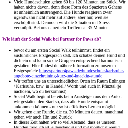
Viele Hundeschulen gehen 60 bis 120 Minuten am Stück. Wir
halten nichts davon, denn diese Form des Spazieren Gehens
ist unheimlich anstrengend. Die Hunde reagieren zwar
irgendwann nicht mehr auf andere, aber nur, weil sie
erschöpft sind. Dennoch wird die Situation mit Stress
verknüpft. Bei uns dauert ein Treffen ca. 35 Minuten
Wie läuft der Social Walk bei Partner for Paws ab?
bevor du am ersten Social Walk teilnimmst, findet ein
ausführliches Erstgespräch statt. Ich schätze deinen Hund und
dich ein und kann so die Gruppen entsprechend harmonisch
gestalten. Hier findest du nähere Information zu unserem
Erstgespräch:
https://partner4paws.de/hundeschule-karlsruhe-
angebote-einzeltraining-kurz-und-knackig-stunde
Wir treffen uns an unterschiedlichen Orten im Raum Ettlingen
/ Karlsruhe, bzw. in Kandel / Wörth und auch in Pfinztal (je
nachdem, wo du herkommst)
Social Walk beginnt bereits beim Aussteigen aus dem Auto -
wir gestalten den Start so, dass alle Hunde entspannt
ankommen können - nur so ist effektives Lernen möglich
Wir gehen eine Runde, die ca. 30 Minuten dauert, manchmal
gehen wir auch Hin und Zurück
In dieser Zeit halten wir so viel Abstand, dass es unseren
Hunden möglich ist, eigenständig und mit möglichst wenig