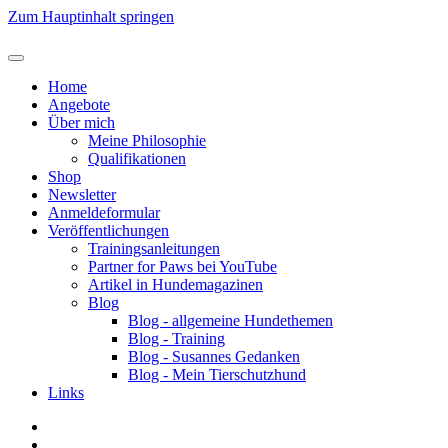
Zum Hauptinhalt springen
Home
Angebote
Über mich
Meine Philosophie
Qualifikationen
Shop
Newsletter
Anmeldeformular
Veröffentlichungen
Trainingsanleitungen
Partner for Paws bei YouTube
Artikel in Hundemagazinen
Blog
Blog - allgemeine Hundethemen
Blog - Training
Blog - Susannes Gedanken
Blog - Mein Tierschutzhund
Links