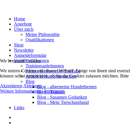
Home
Angebote
Über mich
Meine Philosophie
Qualifikationen
Shop
Newsletter
Anmeldeformular
Veröffentlichungen
Wir benutzen Cookies
Trainingsanleitungen
Wir nutzen Cookies auf unserer Website. Einige von ihnen sind essenzi
Partner for Paws bei YouTube
können selbst entscheiden, ob Sie die Cookies zulassen möchten. Bitte
Artikel in Hundemagazinen
Blog
Akzeptieren
Ablehnen
Blog - allgemeine Hundethemen
Weitere Informationen
|
Impressum
Blog - Training
Blog - Susannes Gedanken
Blog - Mein Tierschutzhund
Links