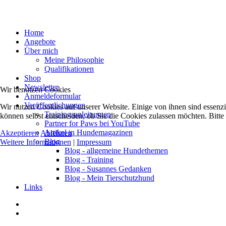
Home
Angebote
Über mich
Meine Philosophie
Qualifikationen
Shop
Newsletter
Wir benutzen Cookies
Anmeldeformular
Veröffentlichungen
Wir nutzen Cookies auf unserer Website. Einige von ihnen sind essenzi
Trainingsanleitungen
können selbst entscheiden, ob Sie die Cookies zulassen möchten. Bitte
Partner for Paws bei YouTube
Artikel in Hundemagazinen
Akzeptieren
Ablehnen
Blog
Weitere Informationen
|
Impressum
Blog - allgemeine Hundethemen
Blog - Training
Blog - Susannes Gedanken
Blog - Mein Tierschutzhund
Links