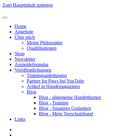
Zum Hauptinhalt springen
Home
Angebote
Über mich
Meine Philosophie
Qualifikationen
Shop
Newsletter
Anmeldeformular
Veröffentlichungen
Trainingsanleitungen
Partner for Paws bei YouTube
Artikel in Hundemagazinen
Blog
Blog - allgemeine Hundethemen
Blog - Training
Blog - Susannes Gedanken
Blog - Mein Tierschutzhund
Links