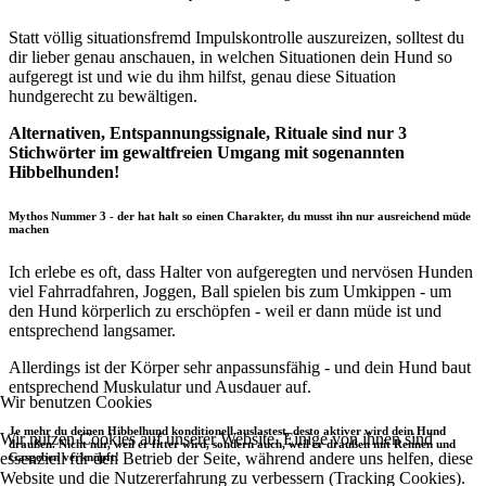
Statt völlig situationsfremd Impulskontrolle auszureizen, solltest du
dir lieber genau anschauen, in welchen Situationen dein Hund so
aufgeregt ist und wie du ihm hilfst, genau diese Situation
hundgerecht zu bewältigen.
Alternativen, Entspannungssignale, Rituale sind nur 3
Stichwörter im gewaltfreien Umgang mit sogenannten
Hibbelhunden!
Mythos Nummer 3 - der hat halt so einen Charakter, du musst ihn nur ausreichend müde
machen
Ich erlebe es oft, dass Halter von aufgeregten und nervösen Hunden
viel Fahrradfahren, Joggen, Ball spielen bis zum Umkippen - um
den Hund körperlich zu erschöpfen - weil er dann müde ist und
entsprechend langsamer.
Allerdings ist der Körper sehr anpassunsfähig - und dein Hund baut
entsprechend Muskulatur und Ausdauer auf.
Wir benutzen Cookies
Je mehr du deinen Hibbelhund konditionell auslastest, desto aktiver wird dein Hund
Wir nutzen Cookies auf unserer Website. Einige von ihnen sind
draußen. Nicht nur, weil er fitter wird, sondern auch, weil er draußen mit Rennen und
essenziell für den Betrieb der Seite, während andere uns helfen, diese
Gasgeben verknüpft!
Website und die Nutzererfahrung zu verbessern (Tracking Cookies).