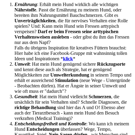
Ernährung
: Erhält mein Hund wirklich alle wichtigen
Nährstoffe
. Passt die Ernährung zu meinem Hund, oder
bereiten ihm Nahrungsmittel Bauchschmerzen. Gibt es
Unverträglichkeiten
, die für nervöses Verhalten eine Rolle
spielen? Und: Kann mein Hund sein Fressen arttypisch
verspeisen?
Darf er beim Fressen seine arttypischen
Verhaltensweisen ausleben
- oder gibst du ihm das Fressen
nur aus dem Napf?
Falls du übrigens Inspiration für kreatives Füttern brauchst:
Hier habe ich eine Facebook-Gruppe mit wahnsinnig tollen
Ideen und Inspirationen *
klick
*
Umwelt
: Hat mein Hund genügend sichere
Rückzugsorte
und kennt diese auch als Strategie, hat er genügend
Möglichkeiten zur
Umwelterkundung
in seinem Tempo und
erhält er ausreichend
Stimulation
(neue Wege - Untergründe
- Beobachten dürfen). Hat er Ängste in seiner Umwelt und
wie oft muss er "dadurch"?
Gesundheit
: Hat mein Hund vielleicht
Schmerzen
, die
ursächlich für sein Verhalten sind? Schnelle Diagnosen, die
richtige
Behandlung
sind hier das A und O! Ebenso aber
auch der Tierarztbesuch - kann mein Hund den Besuch
verkraften (Medical Training)?
Entscheidungsfreiheit und Kontrolle
: Wo kann ich meinem
Hund
Entscheidungen
überlassen? Wege, Tempo,
Kauartikel, Spiel,
Nein-Sagen dürfen
- wir Menschen sind