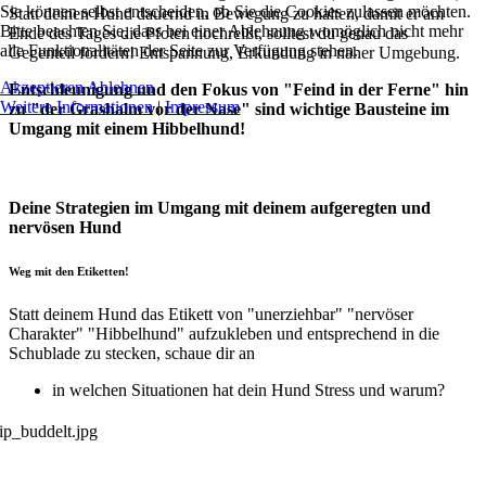
Sie können selbst entscheiden, ob Sie die Cookies zulassen möchten.
Statt deinen Hund dauernd in Bewegung zu halten, damit er am
Bitte beachten Sie, dass bei einer Ablehnung womöglich nicht mehr
Ende des Tages die Pfoten hochreißt, solltest du genau das
alle Funktionalitäten der Seite zur Verfügung stehen.
Gegenteil fördern! Entspannung, Erkundung in naher Umgebung.
Akzeptieren
Ablehnen
Entschleunigung und den Fokus von "Feind in der Ferne" hin
Weitere Informationen
|
Impressum
zu "der Grashalm vor der Nase" sind wichtige Bausteine im
Umgang mit einem Hibbelhund!
Deine Strategien im Umgang mit deinem aufgeregten und
nervösen Hund
Weg mit den Etiketten!
Statt deinem Hund das Etikett von "unerziehbar" "nervöser
Charakter" "Hibbelhund" aufzukleben und entsprechend in die
Schublade zu stecken, schaue dir an
in welchen Situationen hat dein Hund Stress und warum?