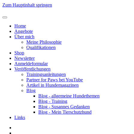
Zum Hauptinhalt springen
Home
Angebote
Über mich
Meine Philosophie
Qualifikationen
Shop
Newsletter
Anmeldeformular
Veröffentlichungen
Trainingsanleitungen
Partner for Paws bei YouTube
Artikel in Hundemagazinen
Blog
Blog - allgemeine Hundethemen
Blog - Training
Blog - Susannes Gedanken
Blog - Mein Tierschutzhund
Links