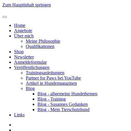
Zum Hauptinhalt springen
Home
Angebote
Über mich
Meine Philosophie
Qualifikationen
Shop
Newsletter
Anmeldeformular
Veröffentlichungen
Trainingsanleitungen
Partner for Paws bei YouTube
Artikel in Hundemagazinen
Blog
Blog - allgemeine Hundethemen
Blog - Training
Blog - Susannes Gedanken
Blog - Mein Tierschutzhund
Links