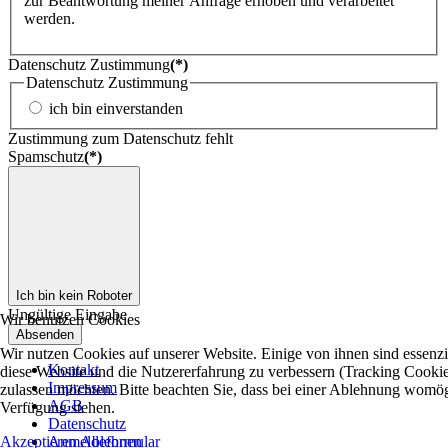
zur Beantwortung meiner Anfrage erhoben und verarbeitet
werden.
Datenschutz Zustimmung
(*)
Datenschutz Zustimmung
ich bin einverstanden
Zustimmung zum Datenschutz fehlt
Spamschutz
(*)
Ich bin kein Roboter
Ungültige Eingabe
Wir benutzen Cookies
Absenden
Wir nutzen Cookies auf unserer Website. Einige von ihnen sind essenzie
Kontakt
diese Website und die Nutzererfahrung zu verbessern (Tracking Cookies
Impressum
zulassen möchten. Bitte beachten Sie, dass bei einer Ablehnung womögli
AGB
Verfügung stehen.
Datenschutz
Akzeptieren
Anmeldeformular
Ablehnen